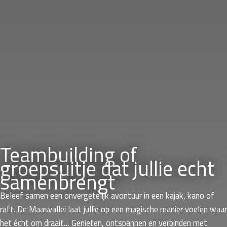
Teambuilding of
groepsuitje dat jullie echt
samenbrengt
Beleef samen een onvergetelijk avontuur in een kajak, kano of
raft. De Maasvallei laat jullie op een magische manier voelen waar
het écht om draait… Genieten, ontspannen en verbinden met